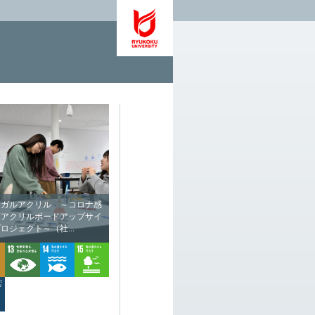
ナガルアクリル ～コロナ感
策アクリルボードアップサイ
ロジェクト～（社...