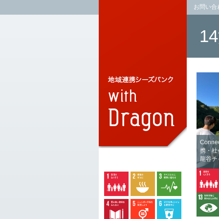
お問い合
1
Connec
携・社
龍谷チ