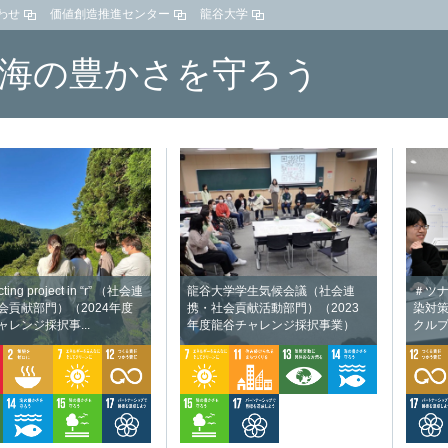
わせ
価値創造推進センター
龍谷大学
4海の豊かさを守ろう
ting project in “r” （社会連
龍谷大学学生気候会議（社会連
＃ツ
会貢献部門）（2024年度
携・社会貢献活動部門）（2023
染対
ャレンジ採択事...
年度龍谷チャレンジ採択事業）
クルプ