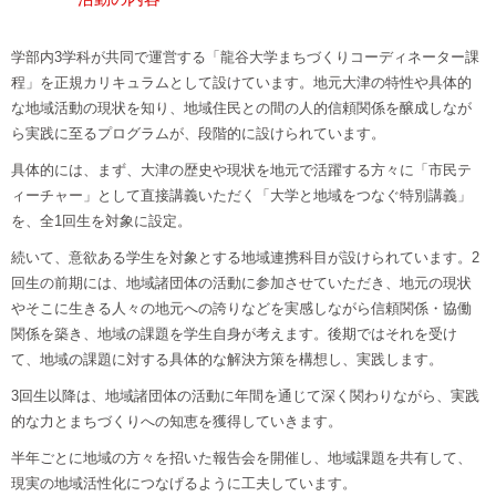
学部内3学科が共同で運営する「龍谷大学まちづくりコーディネーター課
程」を正規カリキュラムとして設けています。地元大津の特性や具体的
な地域活動の現状を知り、地域住民との間の人的信頼関係を醸成しなが
ら実践に至るプログラムが、段階的に設けられています。
具体的には、まず、大津の歴史や現状を地元で活躍する方々に「市民テ
ィーチャー」として直接講義いただく「大学と地域をつなぐ特別講義」
を、全1回生を対象に設定。
続いて、意欲ある学生を対象とする地域連携科目が設けられています。2
回生の前期には、地域諸団体の活動に参加させていただき、地元の現状
やそこに生きる人々の地元への誇りなどを実感しながら信頼関係・協働
関係を築き、地域の課題を学生自身が考えます。後期ではそれを受け
て、地域の課題に対する具体的な解決方策を構想し、実践します。
3回生以降は、地域諸団体の活動に年間を通じて深く関わりながら、実践
的な力とまちづくりへの知恵を獲得していきます。
半年ごとに地域の方々を招いた報告会を開催し、地域課題を共有して、
現実の地域活性化につなげるように工夫しています。