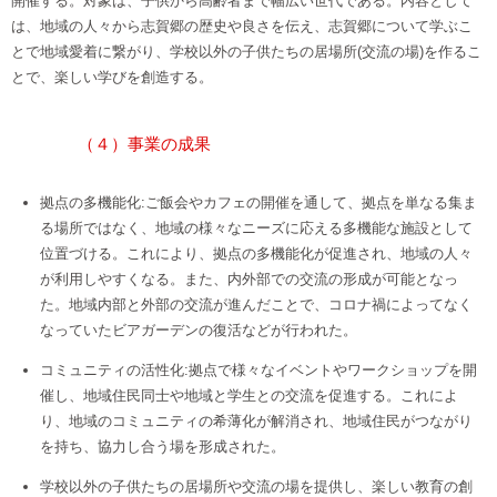
開催する。対象は、子供から高齢者まで幅広い世代である。内容として
は、地域の人々から志賀郷の歴史や良さを伝え、志賀郷について学ぶこ
とで地域愛着に繋がり、学校以外の子供たちの居場所(交流の場)を作るこ
とで、楽しい学びを創造する。
（４）事業の成果
拠点の多機能化:ご飯会やカフェの開催を通して、拠点を単なる集ま
る場所ではなく、地域の様々なニーズに応える多機能な施設として
位置づける。これにより、拠点の多機能化が促進され、地域の人々
が利用しやすくなる。また、内外部での交流の形成が可能となっ
た。地域内部と外部の交流が進んだことで、コロナ禍によってなく
なっていたビアガーデンの復活などが行われた。
コミュニティの活性化:拠点で様々なイベントやワークショップを開
催し、地域住民同士や地域と学生との交流を促進する。これによ
り、地域のコミュニティの希薄化が解消され、地域住民がつながり
を持ち、協力し合う場を形成された。
学校以外の子供たちの居場所や交流の場を提供し、楽しい教育の創