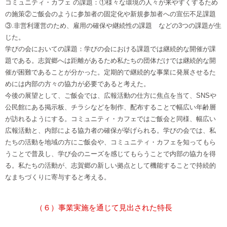
コミュニティ・カフェ の課題：①様々な環境の人々が来やすくするため
の施策②ご飯会のように参加者の固定化や新規参加者への宣伝不足課題
③.非営利運営のため、雇用の確保や継続性の課題 などの3つの課題が生
じた。
学びの会においての課題：学びの会における課題では継続的な開催が課
題である。志賀郷へは距離があるため私たちの団体だけでは継続的な開
催が困難であることが分かった。定期的で継続的な事業に発展させるた
めには内部の方々の協力が必要であると考えた。
今後の展望として、ご飯会では、広報活動の仕方に焦点を当て、SNSや
公民館にある掲示板、チラシなどを制作、配布することで幅広い年齢層
が訪れるようにする。コミュニティ・カフェではご飯会と同様、幅広い
広報活動と、内部による協力者の確保が挙げられる。学びの会では、私
たちの活動を地域の方にご飯会や、コミュニティ・カフェを知ってもら
うことで普及し、学び会のニーズを感じてもらうことで内部の協力を得
る。私たちの活動が、志賀郷の新しい拠点として機能することで持続的
なまちづくりに寄与すると考える。
（６）事業実施を通じて見出された特長