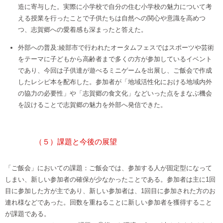
造に寄与した。実際に小学校で自分の住む小学校の魅力について考
える授業を行ったことで子供たちは自然への関心や意識を高めつ
つ、志賀郷への愛着感も深まったと答えた。
外部への普及:綾部市で行われたオータムフェスではスポーツや芸術
をテーマに子どもから高齢者まで多くの方が参加しているイベント
であり、今回は子供達が遊べるミニゲームを出展し、ご飯会で作成
したレシピ本を配布した。参加者が「地域活性化における地域内外
の協力の必要性」や「志賀郷の食文化」などいった点をまなぶ機会
を設けることで志賀郷の魅力を外部へ発信できた。
（５）課題と今後の展望
「ご飯会」においての課題：ご飯会では、参加する人が固定型になって
しまい、新しい参加者の確保が少なかったことである。参加者は主に1回
目に参加した方が主であり、新しい参加者は、1回目に参加された方のお
連れ様などであった。回数を重ねることに新しい参加者を獲得すること
が課題である。