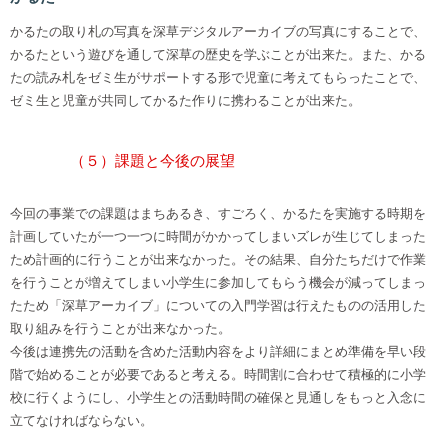
かるたの取り札の写真を深草デジタルアーカイブの写真にすることで、
かるたという遊びを通して深草の歴史を学ぶことが出来た。また、かる
たの読み札をゼミ生がサポートする形で児童に考えてもらったことで、
ゼミ生と児童が共同してかるた作りに携わることが出来た。
（５）課題と今後の展望
今回の事業での課題はまちあるき、すごろく、かるたを実施する時期を
計画していたが一つ一つに時間がかかってしまいズレが生じてしまった
ため計画的に行うことが出来なかった。その結果、自分たちだけで作業
を行うことが増えてしまい小学生に参加してもらう機会が減ってしまっ
たため「深草アーカイブ」についての入門学習は行えたものの活用した
取り組みを行うことが出来なかった。
今後は連携先の活動を含めた活動内容をより詳細にまとめ準備を早い段
階で始めることが必要であると考える。時間割に合わせて積極的に小学
校に行くようにし、小学生との活動時間の確保と見通しをもっと入念に
立てなければならない。