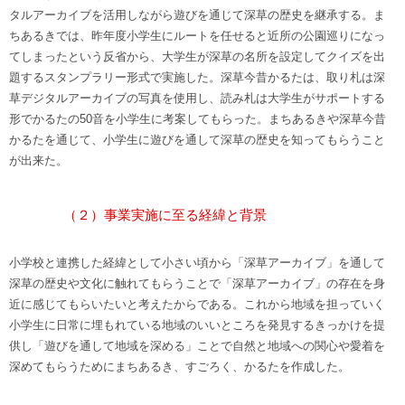
タルアーカイブを活用しながら遊びを通じて深草の歴史を継承する。ま
ちあるきでは、昨年度小学生にルートを任せると近所の公園巡りになっ
てしまったという反省から、大学生が深草の名所を設定してクイズを出
題するスタンプラリー形式で実施した。深草今昔かるたは、取り札は深
草デジタルアーカイブの写真を使用し、読み札は大学生がサポートする
形でかるたの50音を小学生に考案してもらった。まちあるきや深草今昔
かるたを通じて、小学生に遊びを通して深草の歴史を知ってもらうこと
が出来た。
（２）事業実施に至る経緯と背景
小学校と連携した経緯として小さい頃から「深草アーカイブ」を通して
深草の歴史や文化に触れてもらうことで「深草アーカイブ」の存在を身
近に感じてもらいたいと考えたからである。これから地域を担っていく
小学生に日常に埋もれている地域のいいところを発見するきっかけを提
供し「遊びを通して地域を深める」ことで自然と地域への関心や愛着を
深めてもらうためにまちあるき、すごろく、かるたを作成した。