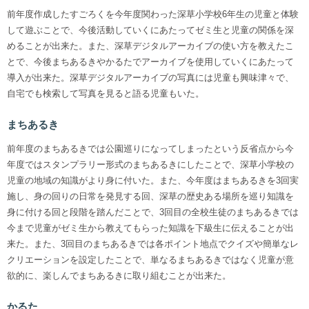
前年度作成したすごろくを今年度関わった深草小学校6年生の児童と体験
して遊ぶことで、今後活動していくにあたってゼミ生と児童の関係を深
めることが出来た。また、深草デジタルアーカイブの使い方を教えたこ
とで、今後まちあるきやかるたでアーカイブを使用していくにあたって
導入が出来た。深草デジタルアーカイブの写真には児童も興味津々で、
自宅でも検索して写真を見ると語る児童もいた。
まちあるき
前年度のまちあるきでは公園巡りになってしまったという反省点から今
年度ではスタンプラリー形式のまちあるきにしたことで、深草小学校の
児童の地域の知識がより身に付いた。また、今年度はまちあるきを3回実
施し、身の回りの日常を発見する回、深草の歴史ある場所を巡り知識を
身に付ける回と段階を踏んだことで、3回目の全校生徒のまちあるきでは
今まで児童がゼミ生から教えてもらった知識を下級生に伝えることが出
来た。また、3回目のまちあるきでは各ポイント地点でクイズや簡単なレ
クリエーションを設定したことで、単なるまちあるきではなく児童が意
欲的に、楽しんでまちあるきに取り組むことが出来た。
かるた