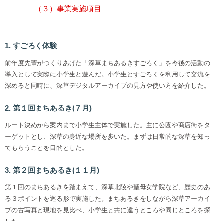
（３）事業実施項目
1. すごろく体験
前年度先輩がつくりあげた「深草まちあるきすごろく」を今後の活動の
導入として実際に小学生と遊んだ。小学生とすごろくを利用して交流を
深めると同時に、深草デジタルアーカイブの見方や使い方を紹介した。
2. 第１回まちあるき(７月)
ルート決めから案内まで小学生主体で実施した。主に公園や商店街をタ
ーゲットとし、深草の身近な場所を歩いた。まずは日常的な深草を知っ
てもらうことを目的とした。
3. 第２回まちあるき(１１月)
第１回のまちあるきを踏まえて、深草北陵や聖母女学院など、歴史のあ
る３ポイントを巡る形で実施した。まちあるきをしながら深草アーカイ
ブの古写真と現地を見比べ、小学生と共に違うところや同じところを探