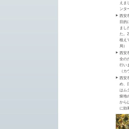
えま
ンタ
西安
目的
まし
た。
植え
局）
西安
全の
行い
（カ
西安
め、
はム
燥地
から
に効