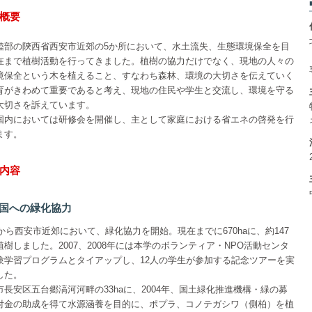
概要
陸部の陝西省西安市近郊の5か所において、水土流失、生態環境保全を目
在まで植樹活動を行ってきました。植樹の協力だけでなく、現地の人々の
境保全という木を植えること、すなわち森林、環境の大切さを伝えていく
育がきわめて重要であると考え、現地の住民や学生と交流し、環境を守る
大切さを訴えています。
国内においては研修会を開催し、主として家庭における省エネの啓発を行
ます。
内容
 中国への緑化協力
年から西安市近郊において、緑化協力を開始。現在までに670haに、約147
植樹しました。2007、2008年には本学のボランティア・NPO活動センタ
験学習プログラムとタイアップし、12人の学生が参加する記念ツアーを実
した。
市長安区五台郷滈河河畔の33haに、2004年、国土緑化推進機構・緑の募
付金の助成を得て水源涵養を目的に、ポプラ、コノテガシワ（側柏）を植