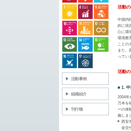
活動の
中国内
的に現
心に環
環境教
ことの
また、
ってい
活動の
活動事例
1.
組織紹介
2004
万本を
刊行物
ーの体
施しま
西安
金交