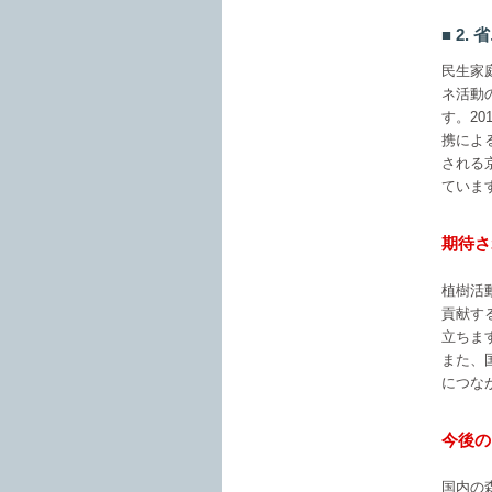
2.
民生家
ネ活動
す。2
携によ
される
ていま
期待さ
植樹活
貢献す
立ちま
また、
につな
今後の
国内の