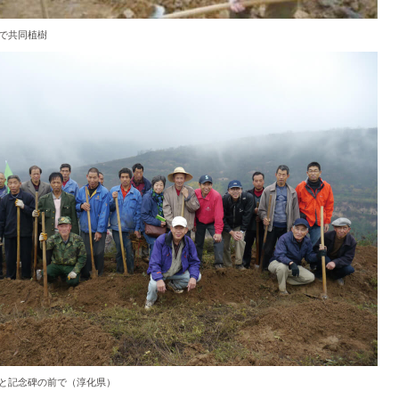
で共同植樹
と記念碑の前で（淳化県）