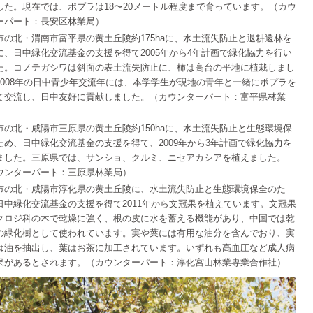
した。現在では、ポプラは18〜20メートル程度まで育っています。（カウ
ーパート：長安区林業局）
市の北・渭南市富平県の黄土丘陵約175haに、水土流失防止と退耕還林を
に、日中緑化交流基金の支援を得て2005年から4年計画で緑化協力を行い
た。コノテガシワは斜面の表土流失防止に、柿は高台の平地に植栽しまし
2008年の日中青少年交流年には、本学学生が現地の青年と一緒にポプラを
て交流し、日中友好に貢献しました。（カウンターパート：富平県林業
市の北・咸陽市三原県の黄土丘陵約150haに、水土流失防止と生態環境保
ため、日中緑化交流基金の支援を得て、2009年から3年計画で緑化協力を
ました。三原県では、サンショ、クルミ、ニセアカシアを植えました。
ウンターパート：三原県林業局）
市の北・咸陽市淳化県の黄土丘陵に、水土流失防止と生態環境保全のた
日中緑化交流基金の支援を得て2011年から文冠果を植えています。文冠果
クロジ科の木で乾燥に強く、根の皮に水を蓄える機能があり、中国では乾
の緑化樹として使われています。実や葉には有用な油分を含んでおり、実
は油を抽出し、葉はお茶に加工されています。いずれも高血圧など成人病
果があるとされます。（カウンターパート：淳化宮山林業専業合作社）