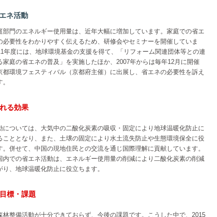
 省エネ活動
庭部門のエネルギー使用量は、近年大幅に増加しています。家庭での省エ
の必要性をわかりやすく伝えるため、研修会やセミナーを開催していま
011年度には、地球環境基金の支援を得て、「リフォーム関連団体等との連
る家庭の省エネの普及」を実施したほか、2007年からは毎年12月に開催
京都環境フェスティバル（京都府主催）に出展し、省エネの必要性を訴え
す。
れる効果
動については、大気中の二酸化炭素の吸収・固定により地球温暖化防止に
ることとなり、また、土壌の固定により水土流失防止や生態環境保全に役
す。併せて、中国の現地住民との交流を通じ国際理解に貢献しています。
国内での省エネ活動は、エネルギー使用量の削減により二酸化炭素の削減
がり、地球温暖化防止に役立ちます。
目標・課題
森林整備活動が十分できておらず、今後の課題です。こうした中で、2015