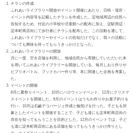
チラシの作成
ふれあいライブラリー開放やイベント開催にあたり、日時・場所・
イベント内容等を記載したチラシを作成した。淀地域周辺の住民へ
告知するため、付近の小学校や児童館への配布に加え、淀駅周辺・
淀本町商店街にて歩行者にチラシを配布した。この活動を通して、
ふれあいライブラリーやイベントの告知だけでなく、我々の活動に
ついても興味を持ってもらうきっかけとなった。
ふれあいライブラリーの開放
月に一度、空き店舗を利用し、地域住民から寄贈していただいた本
を用いてふれあいライブラリーを開放している。毎月しおり作りや
ビブリオバトル、ブックカバー作り等、本に関連した企画を考案し
た。
イベントの開催
8月に夏祭りイベント、10月にハロウィンイベント、12月にクリスマ
スイベントを開催した。8月のイベントはうちわ作りやお菓子釣りを
行い、10月は石鹼デコパージュ作成と輪投げを行った。子どもを対
象としたイベントを開催することで、子ども達にも淀本町商店街の
存在を知ってもらうことを目的とした。12月のイベントでは、子ど
も達に淀本町商店街にある店舗を知ってもらうきっかけ作りとし