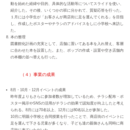
動を始めた経緯や目的、具体的な活動等についてスライドを使い、
紹介した。その後、いくつかの班に分かれて、質疑応答を行った。
１月には小学生が「お客さんが商店街に足を運んでくれる」を目指
し、作成したポスターやチラシのアドバイスをしに小学校へ来訪し
た。
本の整理
図書館化計画の充実として、店舗に置いてある本を入れ替え、客層
に合わせた本を設置した。また、ポップの作成・設置や空き店舗内
の本棚の並べ替えも行った。
（４）事業の成果
8月・10月・12月イベントの成果
昨年度よりもさらに参加者数が増加しているため、チラシ配布・ポ
スター掲示やSNSの活用がチラシの効果で認知度が向上したと考え
られる。8月には70名以上、12月には80名以上が参加した。
10月に明親小学校と合同授業を行ったことで、商店街のイベントに
足を運んで下さる児童が多くなり、子ども達の親御さんも同時に商
店街に来ていただいた。