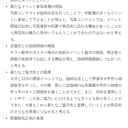
新たなイベント参加者層の増加
写真コンテストや臨時出店を行ったことで、年配層の方々もイベン
トに参加して下さることが増えた。写真コンテストでは、イベント
開催日以外に写真撮影や応募で商店街に訪れる機会があったことか
ら商店街の魅力に気付いてもらうことができたのではないかと考え
る。
店舗主との信頼関係の構築
チラシ配布やポスター掲示の依頼やイベント協力の依頼、聞き取り
調査の依頼等でお話しする機会が増え、信頼関係構築につながった
と考える。
新たなご協力先との提携
８月と12月の季節イベントでは、臨時出店として野菜市や手作り雑
貨販売を行った。その際、新たに淀地域の山末農園や手作り雑貨の
作り手の方々と関係性を築くことができた。また、SNSを運用して
いく中で、この先ご協力いただけるような方々とも知り合うことが
できた。今後もこれら新たなご協力先と提携していくことが商店街
のさらなる発展につながると考える。
図書館化計画の進展