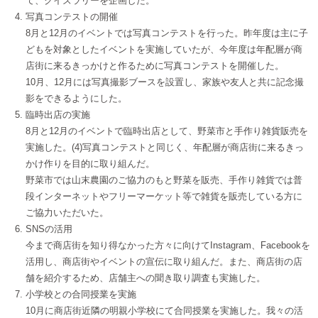
て、クイズラリーを企画した。
写真コンテストの開催
8月と12月のイベントでは写真コンテストを行った。昨年度は主に子
どもを対象としたイベントを実施していたが、今年度は年配層が商
店街に来るきっかけと作るために写真コンテストを開催した。
10月、12月には写真撮影ブースを設置し、家族や友人と共に記念撮
影をできるようにした。
臨時出店の実施
8月と12月のイベントで臨時出店として、野菜市と手作り雑貨販売を
実施した。(4)写真コンテストと同じく、年配層が商店街に来るきっ
かけ作りを目的に取り組んだ。
野菜市では山末農園のご協力のもと野菜を販売、手作り雑貨では普
段インターネットやフリーマーケット等で雑貨を販売している方に
ご協力いただいた。
SNSの活用
今まで商店街を知り得なかった方々に向けてInstagram、Facebookを
活用し、商店街やイベントの宣伝に取り組んだ。また、商店街の店
舗を紹介するため、店舗主への聞き取り調査も実施した。
小学校との合同授業を実施
10月に商店街近隣の明親小学校にて合同授業を実施した。我々の活