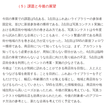
（５）課題と今後の展望
今回の事業での課題は5点ある。1点目はふれあいライブラリーの参加者
固定化、並びに新規参加者の獲得である。2点目は写真コンテスト実施に
おける商店街や地域の方の巻き込み方である。写真コンテストは今年度
から試みた新たな企画ということもあり、イベント繫盛の肝である商店
街や地域の方を巻き込む力が足りなかった。3点目はSNSの新規フォロワ
ー獲得である。商店街について知ってもらうには、まず、アカウントを
知ってもらう必要があるが、周知に至らない部分があった。4点目は臨時
出店の単発で終わらないような出店に向けた取り組みの不足、5点目は商
店街全体を利用したイベントの考案・実施の少なさである。
今後は「だれもが気軽に訪れることができる商店街を目指し、人と人と
をつなげる場を創造する」ことを目的に、ふれあいライブラリーを子ど
もだけでなく、幅広い年齢層の方々が集える場とし、地域と商店街をつ
なげるものへとしていきたい。SNSを活用した情報発信は、商店街や地
域住民から高いニーズがあったため、今後の実施も考えている。写真コ
ンテストや臨時出店も効果がみられたため、今後の対象者へのアプロー
チ方法の参考とし、新たな企画を考えて行く予定である。